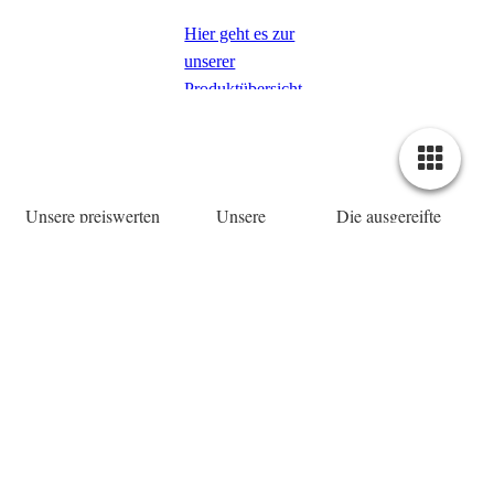
Hier geht es zur
unserer
Produktübersicht
Unsere preiswerten
Unsere
Die ausgereifte
und vielseitigen
Insektenschutzrollo
Technik des
Fliegengitter lassen
– die perfekte
Dachfenster-Rollos
sich ganz einfach
Lösung für Sie.
sorgt für eine
ohne
bohren
u.
optimale
schrauben
Die ausgereifte
Bedienbarkeit –
montieren
Technik sorgt für
ideale Lösung
…
optimale
Bedienbarkeit ...
FLIEGENGITTE
FENSTER -
DACHFENSTER